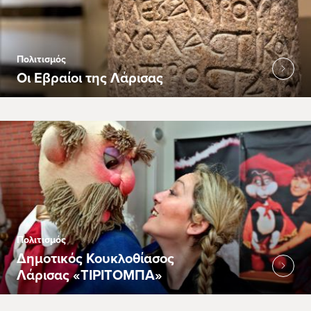
Πολιτισμός
Οι Εβραίοι της Λάρισας
Πολιτισμός
Δημοτικός Κουκλοθίασος
Λάρισας «ΤΙΡΙΤΟΜΠΑ»