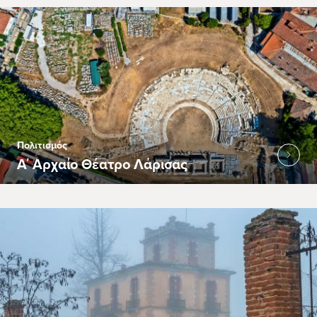
Πολιτισμός
Α΄ Αρχαίο Θέατρο Λάρισας