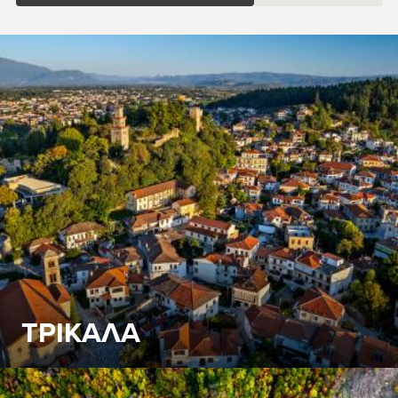
ΤΡΙΚΑΛΑ
Με αδιάλειπτη κατοίκηση από την 4η χιλιετία π.Χ. τα
Τρίκαλα έχουν πίσω τους μεγάλη ιστορία, αλλά το