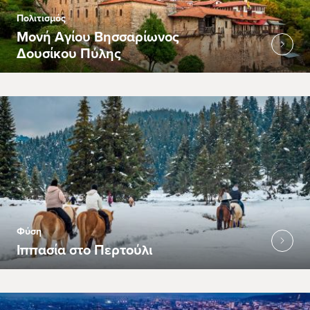
Πολιτισμός
Μονή Αγίου Βησσαρίωνος
Δουσίκου Πύλης
Φύση
Ιππασία στο Περτούλι