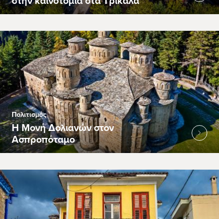
στην καινοτομία στα Τρίκαλα
Πολιτισμός
Η Μονή Δολιανών στον
Ασπροπόταμο