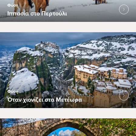
Φύση
Ιππασία στο Περτούλι
Φύση
Όταν χιονίζει στα Μετέωρα