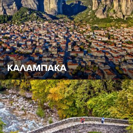
πρώτα του βήματα, κατηφορίζοντας τις ανατολικές
πλαγιές της Πίνδου, διασχίζοντας υπέροχα μεικτά δάση
αειθαλών και φυλλοβόλων δέντρων.
ΚΑΛΑΜΠΑΚΑ
Στη σκιά των βράχων, κυριολεκτικά και μεταφορικά, μια
ζωντανή κωμόπολη, η Καλαμπάκα, και ένα γραφικό
χωριό, το Καστράκι, έχουν συνδέσει άρρηκτα τη μοίρα
τους με τον ιερό τόπο.
ΚΑΛΑΜΠΑΚΑ - ΚΑΣΤΡΑΚΙ - Κοσμικοί φρουροί των 
Δείτε Περισσότερα