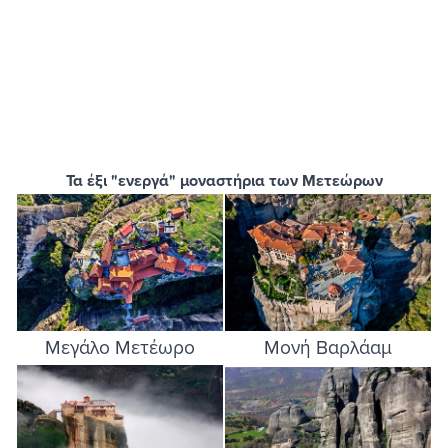
Τα έξι "ενεργά" μοναστήρια των Μετεώρων
Image
Image
Μεγάλο Μετέωρο
Μονή Βαρλάαμ
Image
Image