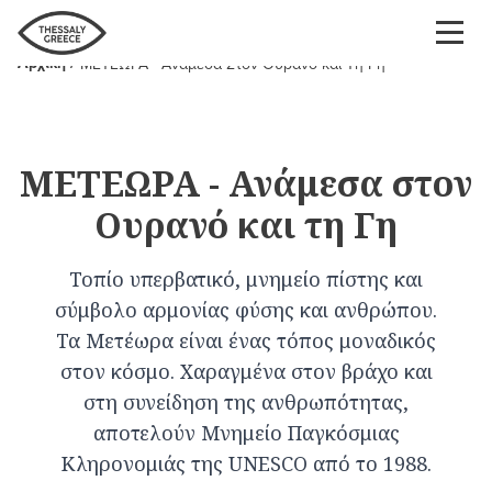
Παράκαμψη
προς
Αρχική
ΜΕΤΕΩΡΑ - Ανάμεσα Στον Ουρανό και Τη Γη
το
Breadcrumb
κυρίως
περιεχόμενο
ΜΕΤΕΩΡΑ - Ανάμεσα στον
Ουρανό και τη Γη
Τοπίο υπερβατικό, μνημείο πίστης και
σύμβολο αρμονίας φύσης και ανθρώπου.
Τα Μετέωρα είναι ένας τόπος μοναδικός
στον κόσμο. Χαραγμένα στον βράχο και
στη συνείδηση της ανθρωπότητας,
αποτελούν Μνημείο Παγκόσμιας
Κληρονομιάς της UNESCO από το 1988.