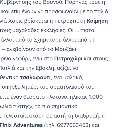
ς Κυβέρνησης του Βουνού. Πυρήνας τους η
οικοι επιμένουν να προσφωνούν με το παλιό
νιά Χάρις βρίσκεται η πετρόχτιστη
Κοίμηση
στους μαχαλάδες εκκλησίες. Οι … πιστοί
άλλοι από το Σχηματάρι, άλλοι από τη
ά – ανεβαίνουν από το Μουζάκι.
ρινο γεφύρι, ενώ στο
Πετροχώρι
και στους
ατλιά και την Εβάκλη, αξίζει να
θεντικό
τσαλαφούτι
, ένα μαλακό,
υ υπήρξε λημέρι του αρματολικιού του
ίτε έναν θεόρατο πλάτανο, ηλικίας 1.000
φωλιά πίστης», το πιο σημαντικό
ς
. Τελευταία στάση σε αυτή τη διαδρομή, η
Finix Adventures
(τηλ. 6977663453) και