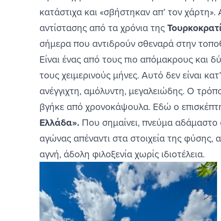
κατάστιχα και «σβήστηκαν απ’ τον χάρτη»
Μουζάκι
αντίστασης από τα χρόνια της
Τουρκοκρατ
Σοφάδες
σήμερα που αντιδρούν σθεναρά στην τοπο
Είναι ένας από τους πιο απόμακρους και δ
τους χειμερινούς μήνες. Αυτό δεν είναι κα
ανέγγιχτη, αμόλυντη, μεγαλειώδης. Ο τρόπ
βγήκε από χρονοκάψουλα. Εδώ ο επισκέπτη
Ελλάδα».
Που σημαίνει, πνεύμα αδάμαστο α
αγώνας απέναντι στα στοιχεία της φύσης, 
αγνή, άδολη φιλοξενία χωρίς ιδιοτέλεια.
Image