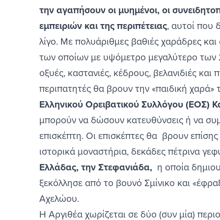
την αγαπήσουν οι μυημένοι, οι συνειδητοπ
εμπειριών και της περιπέτειας
, αυτοί που
λίγο. Με πολυάριθμες βαθιές χαράδρες και
των οποίων με υψόμετρο μεγαλύτερο των 2
οξυές, καστανιές, κέδρους, βελανιδιές και 
περιπατητές θα βρουν την «παιδική χαρά» 
Ελληνικού Ορειβατικού Συλλόγου (ΕΟΣ) Κ
μπορούν να δώσουν κατευθύνσεις ή να συμ
επισκέπτη. Οι επισκέπτες θα βρουν επίση
ιστορικά μοναστήρια,
δεκάδες πέτρινα γεφ
Ελλάδας, την
Στεφανιάδα
,
η οποία δημιου
ξεκόλλησε από το βουνό Σμίνικο και «έφρ
Αχελώου.
Η Αργιθέα χωρίζεται σε δύο (συν μία) περι