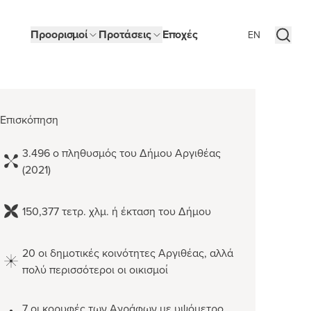
Προορισμοί
Προτάσεις
Εποχές
EN
o
ΘΕΑ
33
C
Επισκόπηση
ικής
3.496 ο πληθυσμός του Δήμου Αργιθέας
(2021)
ν
ούρνος
150,377 τετρ. χλμ. ή έκταση του Δήμου
ρα
20 οι δημοτικές κοινότητες Αργιθέας, αλλά
πολύ περισσότεροι οι οικισμοί
7 οι κορυφές των Αγράφων με υψόμετρο