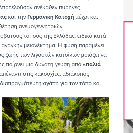
Κανάλια
. Αποτελούσαν ανέκαθεν πυρήνες
Ρεντίνα
ίας
και την
Γερμανική Κατοχή
μέχρι και
Βυζίτσα
θέτηση ανεμογεννητριών.
Νταμούχαρη
ύσβατους τόπους της Ελλάδας, ειδικά κατά
Κεραμίδι
τ’ ανάγκην μειονέκτημα. Η φύση παραμένει
Μηλιές
ος ζωής των λιγοστών κατοίκων μοιάζει να
Τσαγκαράδα
ς παίρνει μια δυνατή γεύση από
«παλιά
Χαλίκι
πέναντι στις κακουχίες, αδιάκοπος
αδιαπραγμάτευτη αγάπη για τον τόπο και