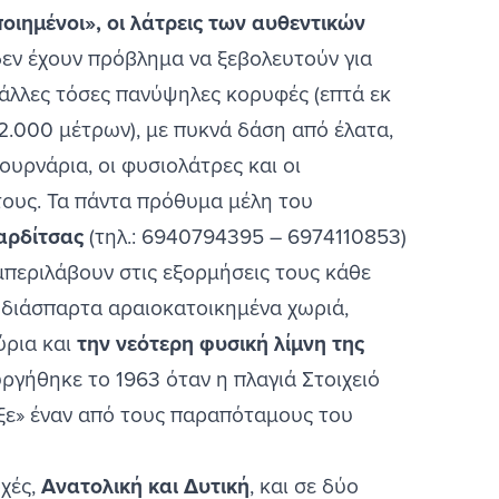
οιημένοι», οι λάτρεις των αυθεντικών
 δεν έχουν πρόβλημα να ξεβολευτούν για
 άλλες τόσες πανύψηλες κορυφές (επτά εκ
.000 μέτρων), με πυκνά δάση από έλατα,
πουρνάρια, οι φυσιολάτρες και οι
τους. Τα πάντα πρόθυμα μέλη του
αρδίτσας
(τηλ.: 6940794395 – 6974110853)
περιλάβουν στις εξορμήσεις τους κάθε
ς διάσπαρτα αραιοκατοικημένα χωριά,
ύρια
και
την νεότερη φυσική λίμνη της
ργήθηκε το 1963 όταν η πλαγιά Στοιχειό
αξε» έναν από τους παραπόταμους του
οχές,
Ανατολική και Δυτική
, και σε δύο