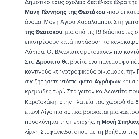
Δημοτικό τους σχολείο διετέλεσε έδρα τη
Μονή Γέννησης της Θεοτόκου
-που οι κάτ
όνομα: Μονή Αγίου Χαραλάμπου. Στη γειτο
της Θεοτόκου
, μια από τις 19 διάσπαρτες 
επιστρέφουν κατά παράδοση το καλοκαίρι, 
Λάρισα. Οι Βλασιώτες μετοίκισαν πιο κοντ
Στο
Δροσάτο
θα βρείτε ένα πανέμορφο πέτ
κοντινούς κτηνοτροφικούς οικισμούς, την Π
αναζητήσετε ντόπια
φέτα Αγράφων
και αυ
κρεμώδες τυρί
Στο γειτονικό Λεοντίτο πο
.
Καραϊσκάκη, στην πλατεία του χωριού θα δε
ετών! Λίγο πιο δυτικά βρίσκεται μια «αετο
προσκύνημα της περιοχής,
η Μονή Σπηλιά
λίμνη Στεφανιάδα, όπου με τη βοήθεια της