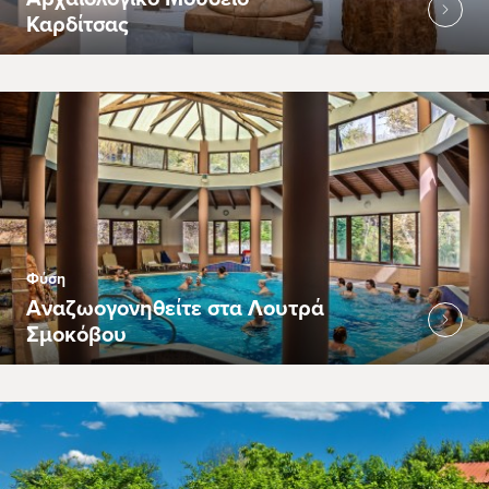
Καρδίτσας
Φύση
Αναζωογονηθείτε στα Λουτρά
Σμοκόβου