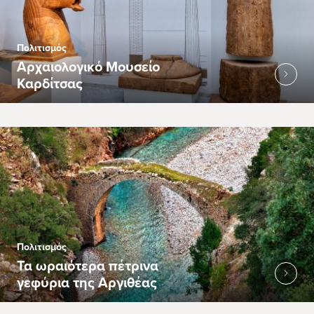
Πολιτισμός
Αρχαιολογικό Μουσείο
Καρδίτσας
Πολιτισμός
Τα ωραιότερα πέτρινα
γεφύρια της Αργιθέας