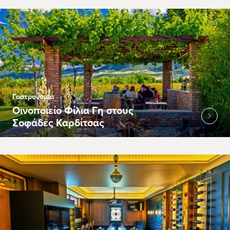
Γαστρονομία
Οινοποιείο Φίλια Γη στους
Σοφάδες Καρδίτσας