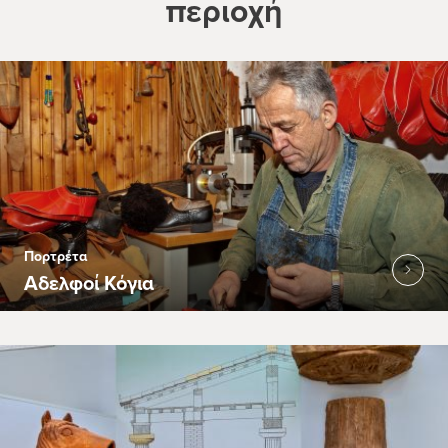
περιοχή
Πορτρέτα
Αδελφοί Κόγια