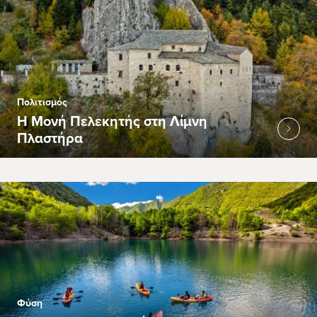
Πολιτισμός
Η Μονή Πελεκητής στη Λίμνη
Πλαστήρα
Φύση