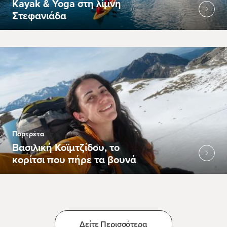
Kayak & Yoga στη λίμνη
Στεφανιάδα
Πορτρέτα
Βασιλική Κοϊμτζίδου, το
κορίτσι που πήρε τα βουνά
Δείτε Περισσότερα