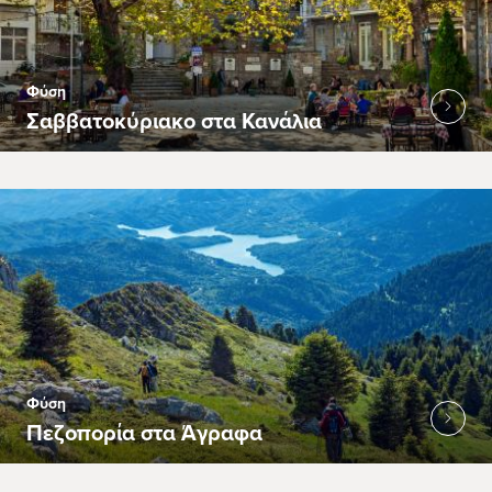
Φύση
Σαββατοκύριακο στα Κανάλια
Φύση
Πεζοπορία στα Άγραφα