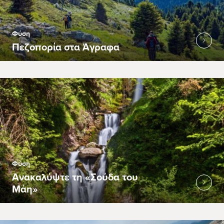
Φύση
Πεζοπορία στα Άγραφα
Φύση
Ανακαλύψτε τη «Σούδα του
Μάη»