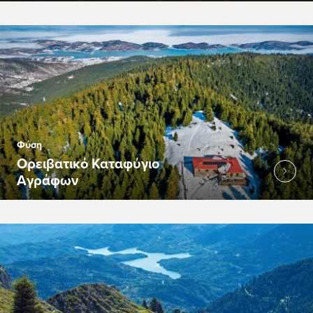
Φύση
Ορειβατικό Καταφύγιο
Αγράφων