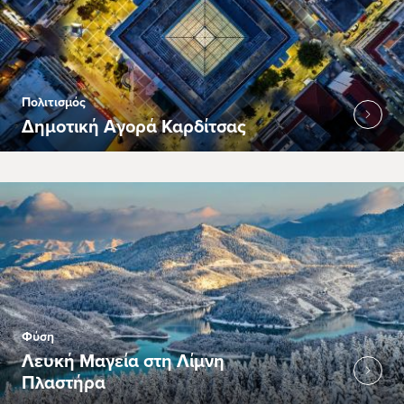
Πολιτισμός
Δημοτική Αγορά Καρδίτσας
Φύση
Λευκή Μαγεία στη Λίμνη
Πλαστήρα