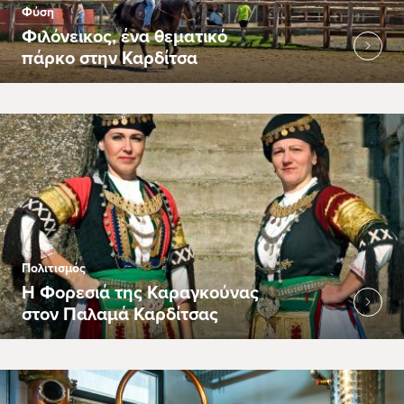
Φύση
Φιλόνεικος, ένα θεματικό
πάρκο στην Καρδίτσα
Πολιτισμός
Η Φορεσιά της Καραγκούνας
στον Παλαμά Καρδίτσας