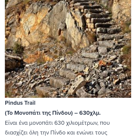
Pindus Trail
(Το Μονοπάτι της Πίνδου) – 630χλμ.
Είναι ένα μονοπάτι 630 χιλιομέτρων, που
διασχίζει όλη την Πίνδο και ενώνει τους