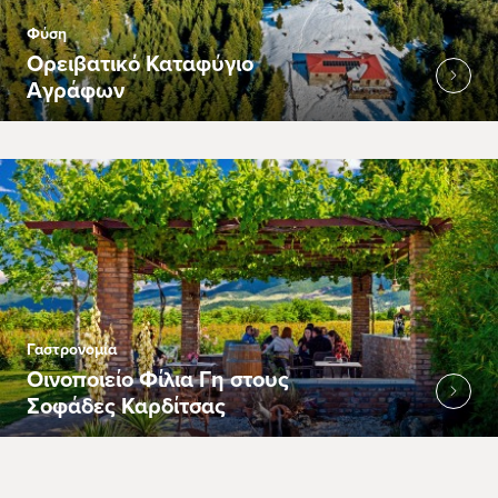
Φύση
Ορειβατικό Καταφύγιο
Αγράφων
Γαστρονομία
Οινοποιείο Φίλια Γη στους
Σοφάδες Καρδίτσας