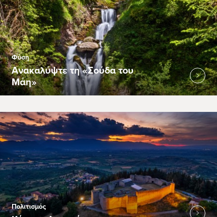
Φύση
Ανακαλύψτε τη «Σούδα του
Μάη»
Πολιτισμός