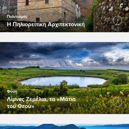
Πολιτισμός
Η Πηλιορείτικη Αρχιτεκτονική
Φύση
Λίμνες Ζερέλια, τα «Μάτια
του Θεού»