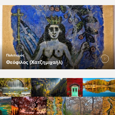
Πολιτισμός
Θεόφιλος (Χατζημιχαήλ)