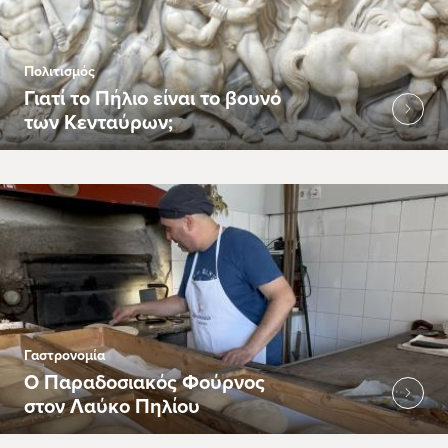
Πολιτισμός
Γιατί το Πήλιο είναι το βουνό
των Κενταύρων;
Γαστρονομία
Ο Παραδοσιακός Φούρνος
στον Λαύκο Πηλίου