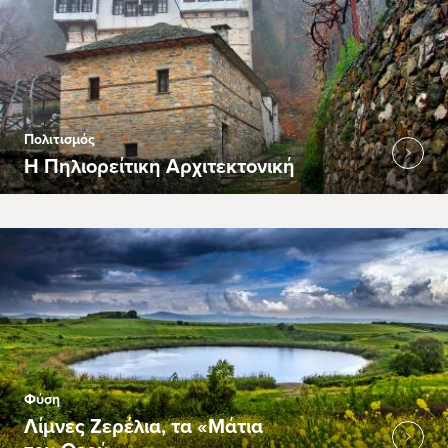
Πολιτισμός
Η Πηλιορείτικη Αρχιτεκτονική
Φύση
Λίμνες Ζερέλια, τα «Μάτια