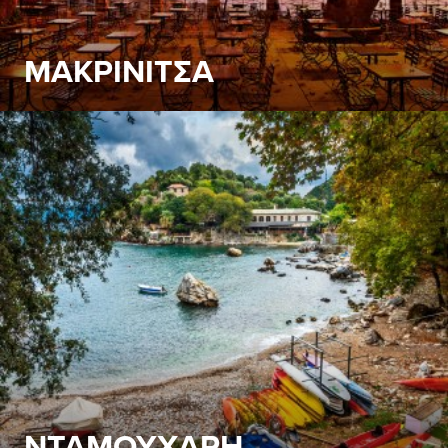
ΜΑΚΡΙΝΙΤΣΑ
Είναι, ίσως, ο πιο εντυπωσιακός οικισμός του Πηλίου,
καθώς απλώνεται στην πλαγιά του βουνού, με την
υψομετρική διαφορά από το χαμηλότερο ως το
ψηλότερο σημείο της να φτάνει σχεδόν τα 500 μέτρα!
ΜΑΚΡΙΝΙΤΣΑ - Πιείτε από τ’ «Αθάνατο Νερό»!
Δείτε Περισσότερα
ΝΤΑΜΟΥΧΑΡΗ