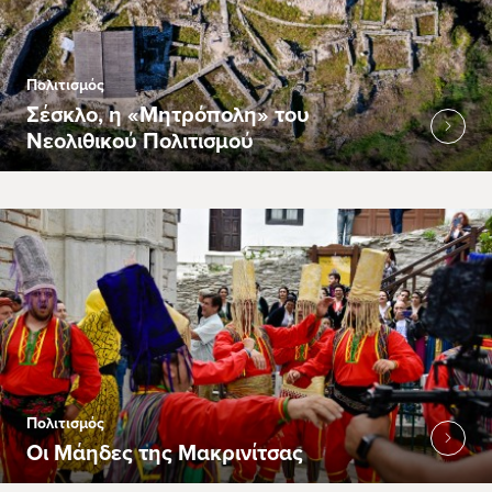
Πολιτισμός
Σέσκλο, η «Μητρόπολη» του
Νεολιθικού Πολιτισμού
Πολιτισμός
Οι Μάηδες της Μακρινίτσας