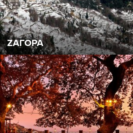
ΖΑΓΟΡΑ
Η Ζαγορά είναι ένα όμορφο και «ζωντανό» χωριό («4 σε
1»), με υπέροχα πηλιορείτικα αρχοντικά, πανέμορφες
εκκλησίες του 18ου αιώνα, γραφικά καλντερίμια, σκιερές
πλατείες και καταπληκτική θέα στο Αιγαίο Πέλαγος.
ΖΑΓΟΡΑ - Πίσω από το Βουνό
Δείτε Περισσότερα