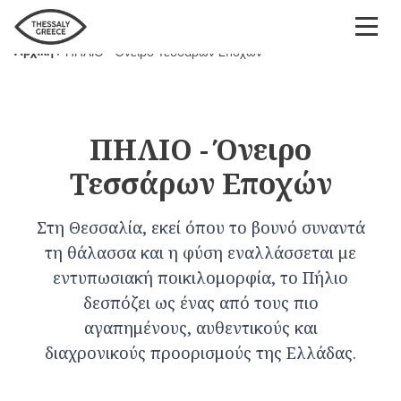
Παράκαμψη
προς
Αρχική
ΠΗΛΙΟ - Όνειρο Τεσσάρων Εποχών
το
Breadcrumb
κυρίως
περιεχόμενο
ΠΗΛΙΟ - Όνειρο
Τεσσάρων Εποχών
Στη Θεσσαλία, εκεί όπου το βουνό συναντά
τη θάλασσα και η φύση εναλλάσσεται με
εντυπωσιακή ποικιλομορφία, το Πήλιο
δεσπόζει ως ένας από τους πιο
αγαπημένους, αυθεντικούς και
διαχρονικούς προορισμούς της Ελλάδας.