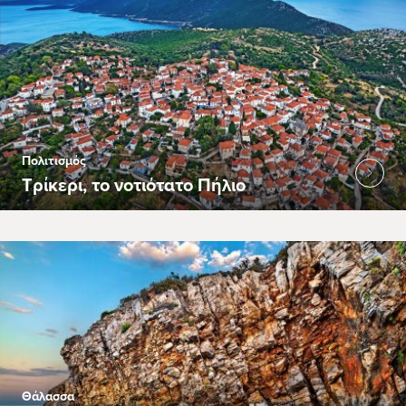
Πολιτισμός
Τρίκερι, το νοτιότατο Πήλιο
Θάλασσα