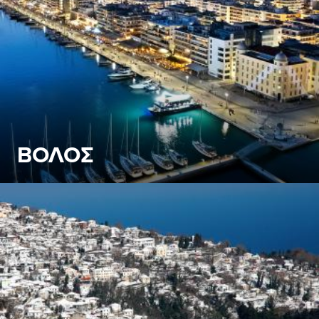
ΒΟΛΟΣ
Ο Βόλος είναι πολυπρόσωπος, αλλά όχι αντιφατικός.
Έχοντας στην «πλάτη» του για «στήριγμα» το Πήλιο,
ανοίγει την αγκαλιά του στην θάλασσα του Παγασητικού,
ενώ το «νέο» συνυπάρχει αρμονικά με το «παλιό»
ΒΟΛΟΣ - Διαχρονικό λιμάνι
Δείτε Περισσότερα