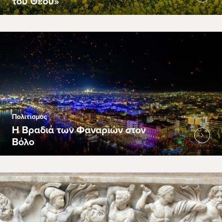
του Θεού»
Πολιτισμός
Η Βραδιά των Φαναριών στον
Βόλο