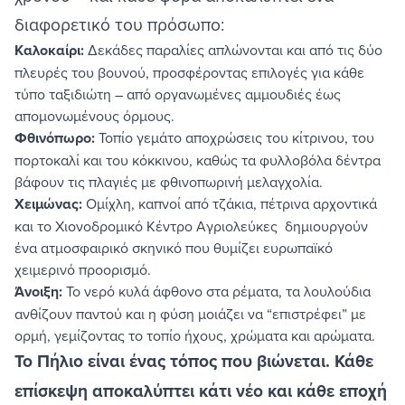
διαφορετικό του πρόσωπο:
Καλοκαίρι:
Δεκάδες παραλίες απλώνονται και από τις δύο
πλευρές του βουνού, προσφέροντας επιλογές για κάθε
τύπο ταξιδιώτη – από οργανωμένες αμμουδιές έως
απομονωμένους όρμους.
Φθινόπωρο:
Τοπίο γεμάτο αποχρώσεις του κίτρινου, του
πορτοκαλί και του κόκκινου, καθώς τα φυλλοβόλα δέντρα
βάφουν τις πλαγιές με φθινοπωρινή μελαγχολία.
Χειμώνας:
Ομίχλη, καπνοί από τζάκια, πέτρινα αρχοντικά
και το
Χιονοδρομικό Κέντρο Αγριολεύκες
δημιουργούν
ένα ατμοσφαιρικό σκηνικό που θυμίζει ευρωπαϊκό
χειμερινό προορισμό.
Άνοιξη:
Το νερό κυλά άφθονο στα ρέματα, τα λουλούδια
ανθίζουν παντού και η φύση μοιάζει να “επιστρέφει” με
ορμή, γεμίζοντας το τοπίο ήχους, χρώματα και αρώματα.
Το Πήλιο είναι ένας τόπος που βιώνεται. Κάθε
επίσκεψη αποκαλύπτει κάτι νέο και κάθε εποχή