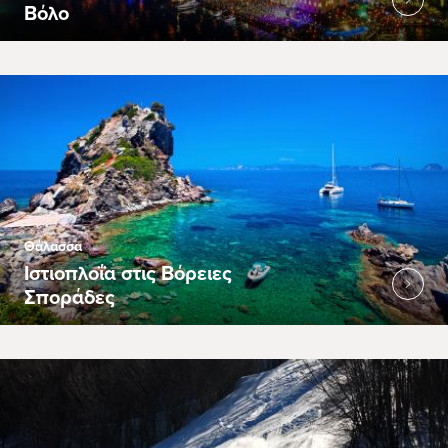
Βόλο
Θάλασσα
Ιστιοπλοΐα στις Βόρειες
Σποράδες