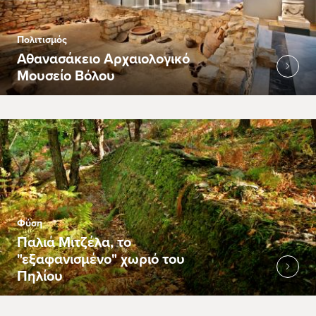
Πολιτισμός
Αθανασάκειο Αρχαιολογικό
Μουσείο Βόλου
Φύση
Παλιά Μιτζέλα, το
"εξαφανισμένο" χωριό του
Πηλίου