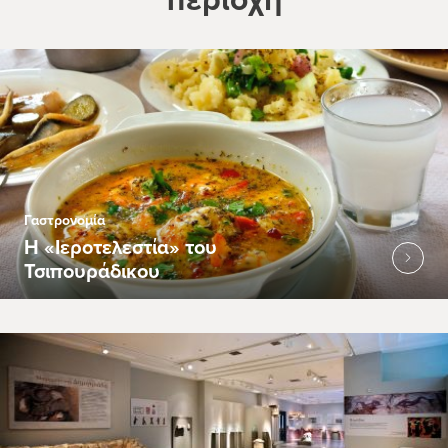
Γαστρονομία
Η «Ιεροτελεστία» του
Τσιπουράδικου