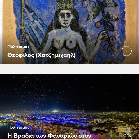
Πολιτισμός
Θεόφιλος (Χατζημιχαήλ)
Πολιτισμός
Η Βραδιά των Φαναριών στον