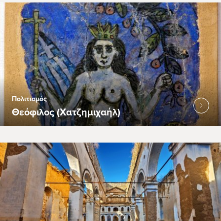
Πολιτισμός
Θεόφιλος (Χατζημιχαήλ)