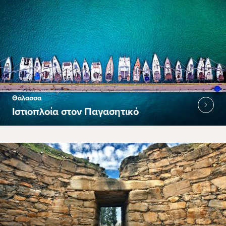
Θάλασσα
Ιστιοπλοία στον Παγασητικό