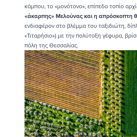
κάμπου, το «μονότονο», επίπεδο τοπίο αρχί
Μουζάκι
«άκαρπης» Μελούνας και η απρόσκοπτη θ
Σοφάδες
ενδιαφέρον στο βλέμμα του ταξιδιώτη, δίπ
«Τιταρήσιο») με την πολύτοξη γέφυρα, βρί
πόλη της Θεσσαλίας.
Image