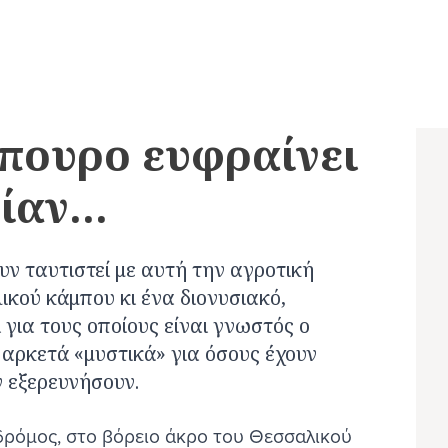
ΤΥΡ
πουρο ευφραίνει
ΠΟΛΕΙΣ
Στον Πολιτισμό
ΧΩΡΙΑ
Στη Γαστρονομία
αν...
ειες
Βόλος
Αρχοντικό Σβάρτς
Ελάτη
Μαθήματα μαγειρ
στο Πήλιο
Λάρισα
Μουσείο Τσιτσάνη
Περτούλι
Xαλβάς Φαρσάλω
Καρδίτσα
Μονή Δολιανών
Πορταριά
ν ταυτιστεί με αυτή την αγροτική
Παραδοσιακός Φ
κού κάμπου κι ένα διονυσιακό,
Τρίκαλα
Θεόπετρα
Μεταξοχώρι
Kρασιά ΠΟΠ
ι για τους οποίους είναι γνωστός ο
Καλαμπάκα
Δείτε Περισσότερα
Καλλιπεύκη
υ
 αρκετά «μυστικά» για όσους έχουν
Δείτε Περισσότε
Ελασσόνα
Μακρινίτσα
 εξερευνήσουν.
Τύρναβος
Λιβάδι
Φάρσαλα
Ζαγορά
 δρόμος, στο βόρειο άκρο του Θεσσαλικού