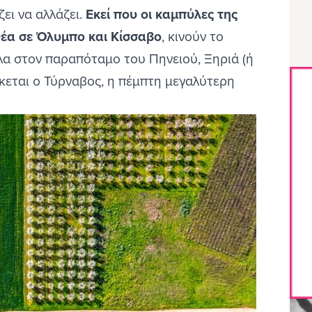
Κανάλια
ζει να αλλάζει.
Εκεί που οι καμπύλες της
Ρεντίνα
έα σε Όλυμπο και Κίσσαβο
, κινούν το
Βυζίτσα
λα στον παραπόταμο του Πηνειού, Ξηριά (ή
Νταμούχαρη
σκεται ο Τύρναβος, η πέμπτη μεγαλύτερη
Κεραμίδι
Μηλιές
Τσαγκαράδα
Χαλίκι