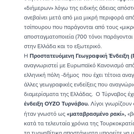
«διήμερων» λόγω της ειδικής άδειας απόστ
ανεβαίνει μετά από μια μικρή περιφορά από
τσίπουρου που παράγονται από τους «μικρο
αποσταγματοποιεία (700 τόνοι παράγονται 
στην Ελλάδα και το εξωτερικό.
Η
Προστατευόμενη Γεωγραφική Ένδειξη
αναγνωριστεί με Ευρωπαϊκό Κανονισμό από 
ελληνική πόλη -δήμος που έχει τέτοια ανα
άλλες γεωγραφικές ενδείξεις που αναγνώρ
διαμερίσματα της Ελλάδας. Ο Τύρναβος έχ
ένδειξη ΟΥΖΟ Τυρνάβου
Λίγοι γνωρίζουν
.
ήταν γνωστό ως
«ματαβρασμένο ρακί»,
«β
κατά τα τελευταία χρόνια της Τουρκοκρατί
τα τυρναβίτικα αποστάγματα μπορείτε να 