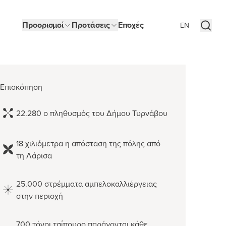
Προορισμοί
Προτάσεις
Εποχές
EN
o
ΝΑΒΟΣ
37
C
Επισκόπηση
ικής
22.280 ο πληθυσμός του Δήμου Τυρνάβου
ν
18 χιλιόμετρα η απόσταση της πόλης από
ούρνος
τη Λάρισα
ρα
25.000 στρέμματα αμπελοκαλλιέργειας
στην περιοχή
700 τόνοι τσίπουρο παράγονται κάθε