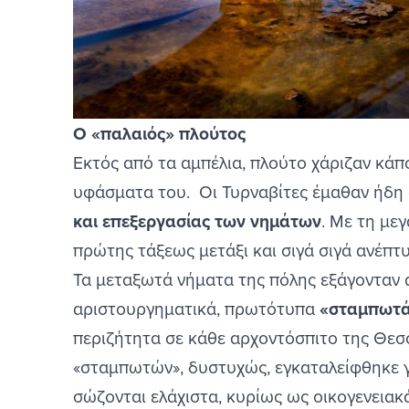
Ο «παλαιός» πλούτος
Εκτός από τα αμπέλια, πλούτο χάριζαν κάπ
υφάσματα του. Οι Τυρναβίτες έμαθαν ήδη
και επεξεργασίας των νημάτων
. Με τη με
πρώτης τάξεως μετάξι και σιγά σιγά ανέπτ
Τα μεταξωτά νήματα της πόλης εξάγονταν α
αριστουργηματικά, πρωτότυπα
«σταμπωτ
περιζήτητα σε κάθε αρχοντόσπιτο της Θεσσα
«σταμπωτών», δυστυχώς, εγκαταλείφθηκε γ
σώζονται ελάχιστα, κυρίως ως οικογενειακ