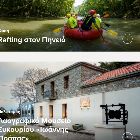
Φύση
Rafting στον Πηνειό
Πολιτισμός
Λαογραφικό Μουσείο
Συκουρίου «Ιωάννης
Πράπας»