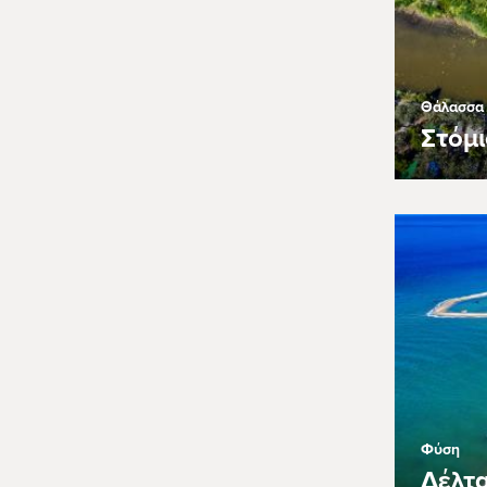
Θάλασσα
Στόμι
Φύση
Δέλτ