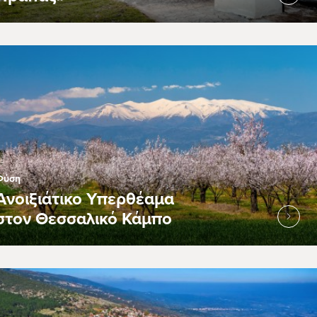
Φύση
Ανοιξιάτικο Υπερθέαμα
στον Θεσσαλικό Κάμπο