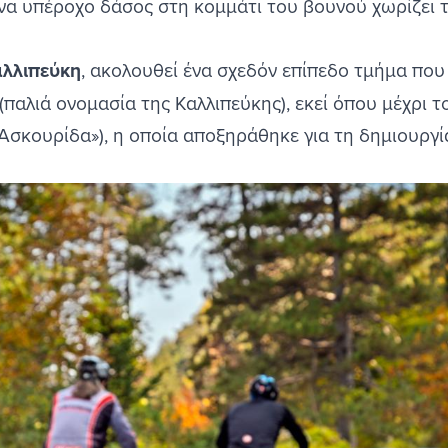
ένα υπέροχο δάσος στη κομμάτι του βουνού χωρίζει 
αλλιπεύκη
, ακολουθεί ένα σχεδόν επίπεδο τμήμα που
παλιά ονομασία της Καλλιπεύκης), εκεί όπου μέχρι το
«Ασκουρίδα»), η οποία αποξηράθηκε για τη δημιουργ