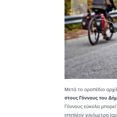
Μετά το οροπέδιο αρχίζ
στους Γόννους του Δή
Γόννους εύκολα μπορείτ
επιπλέον χιλιόμετρα (α