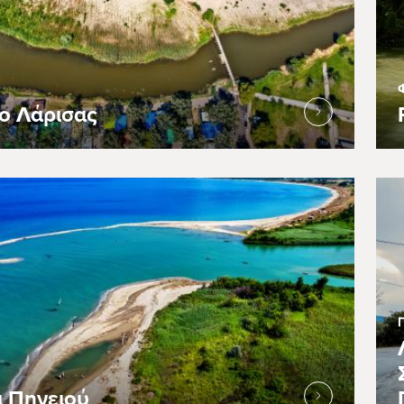
ο Λάρισας
α Πηνειού