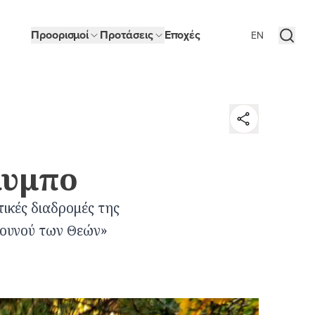
Προορισμοί
Προτάσεις
Εποχές
EN
ικής
λυμπο
ν
ούρνος
τικές διαδρομές της
Βουνού των Θεών»
ρα