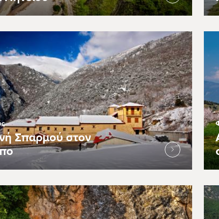
ός
νή Σπαρμού στον
πο