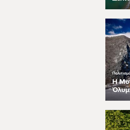
Πολιτισμ
Η Μο
Όλυμ