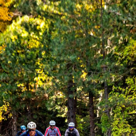
Κανάλια
Ρεντίνα
Βυζίτσα
Νταμούχαρη
Κεραμίδι
Μηλιές
Τσαγκαράδα
Χαλίκι