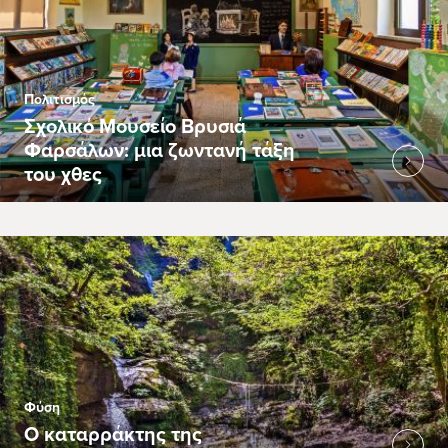
Πολιτισμός
Σχολικό Μουσείο Βρυσιά
Φαρσάλων: μια ζωντανή τάξη
του χθες
Φύση
Ο καταρράκτης της