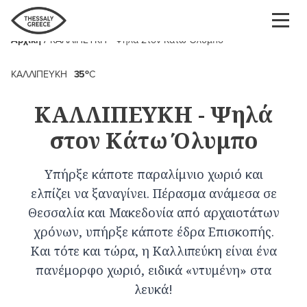
Παράκαμψη
προς
Αρχική
ΚΑΛΛΙΠΕΥΚΗ - Ψηλά Στον Κάτω Όλυμπο
το
Breadcrumb
κυρίως
o
περιεχόμενο
ΚΑΛΛΙΠΕΥΚΗ
35
C
ΚΑΛΛΙΠΕΥΚΗ - Ψηλά
στον Κάτω Όλυμπο
Υπήρξε κάποτε παραλίμνιο χωριό και
ελπίζει να ξαναγίνει. Πέρασμα ανάμεσα σε
Θεσσαλία και Μακεδονία από αρχαιοτάτων
χρόνων, υπήρξε κάποτε έδρα Επισκοπής.
Και τότε και τώρα, η Καλλιπεύκη είναι ένα
πανέμορφο χωριό, ειδικά «ντυμένη» στα
λευκά!