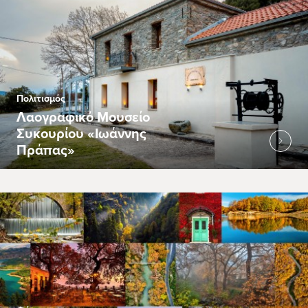
Πολιτισμός
Λαογραφικό Μουσείο
Συκουρίου «Ιωάννης
Πράπας»