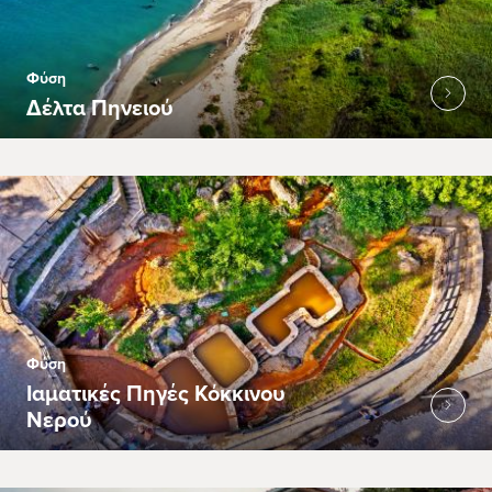
Φύση
Δέλτα Πηνειού
Φύση
Ιαματικές Πηγές Κόκκινου
Νερού