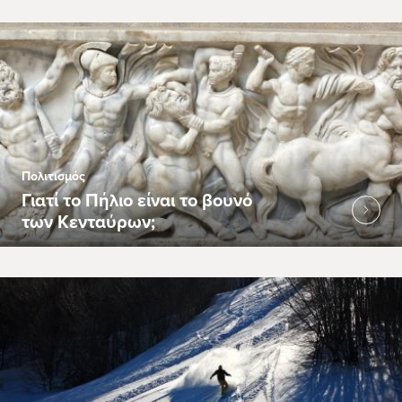
Πολιτισμός
Γιατί το Πήλιο είναι το βουνό
των Κενταύρων;