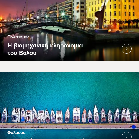
Πολιτισμός
Η βιομηχανική κληρονομιά
του Βόλου
Θάλασσα