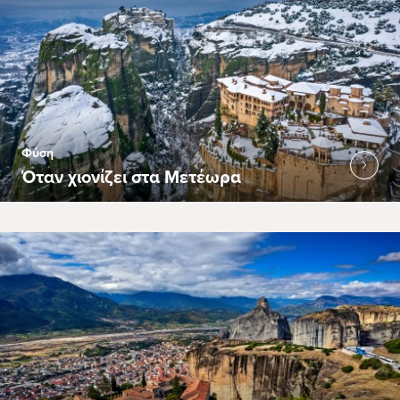
Φύση
Όταν χιονίζει στα Μετέωρα