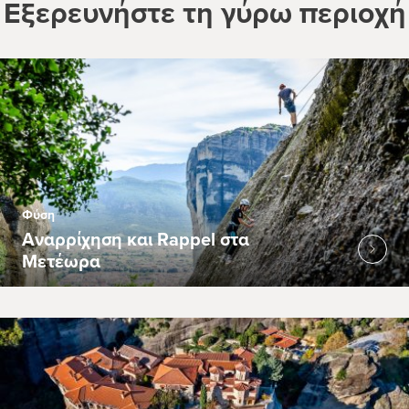
Εξερευνήστε τη γύρω περιοχή
Φύση
Αναρρίχηση και Rappel στα
Μετέωρα