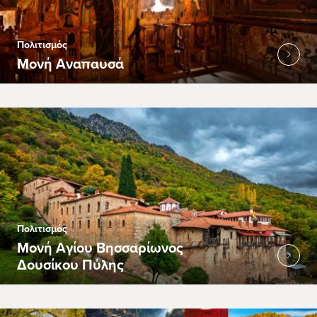
Πολιτισμός
Μονή Αναπαυσά
Πολιτισμός
Μονή Αγίου Βησσαρίωνος
Δουσίκου Πύλης