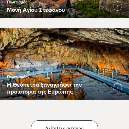
Πολιτισμός
Μονή Αγίου Στεφάνου
Πολιτισμός
Η Θεόπετρα ξαναγράφει την
προϊστορία της Ευρώπης
Δείτε Περισσότερα