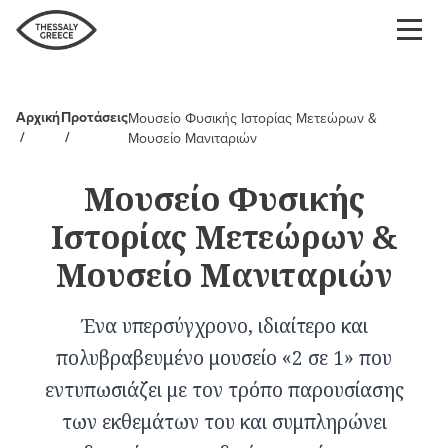
Παράκαμψη
προς
το
κυρίως
περιεχόμενο
Αρχική
Προτάσεις
Μουσείο Φυσικής Ιστορίας Μετεώρων &
Breadcrumb
Μουσείο Μανιταριών
Μουσείο Φυσικής
Ιστορίας Μετεώρων &
Μουσείο Μανιταριών
Ένα υπερσύγχρονο, ιδιαίτερο και
πολυβραβευμένο μουσείο «2 σε 1» που
εντυπωσιάζει με τον τρόπο παρουσίασης
των εκθεμάτων του και συμπληρώνει