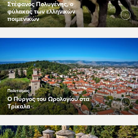
Στέφανος Πολυγένης, ο
φύλακας των ελληνικών
ποιμενικών
Πολιτισμός
Ο Πύργος του Ωρολογίου στα
Τρίκαλα