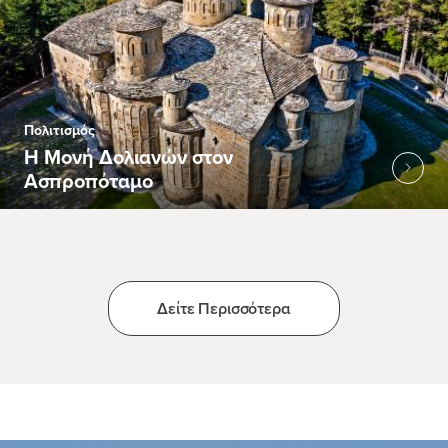
Πολιτισμός
Η Μονή Δολιανών στον
Ασπροπόταμο
Δείτε Περισσότερα