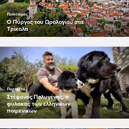
Πολιτισμός
Ο Πύργος του Ωρολογίου στα
Τρίκαλα
Πορτρέτα
Στέφανος Πολυγένης, ο
φύλακας των ελληνικών
ποιμενικών