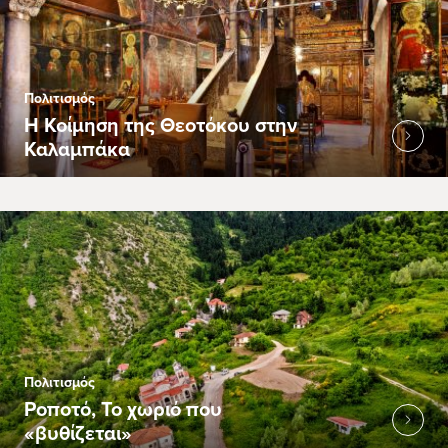
Πολιτισμός
Η Κοίμηση της Θεοτόκου στην
Καλαμπάκα
Πολιτισμός
Ροποτό, Το χωριό που
«βυθίζεται»