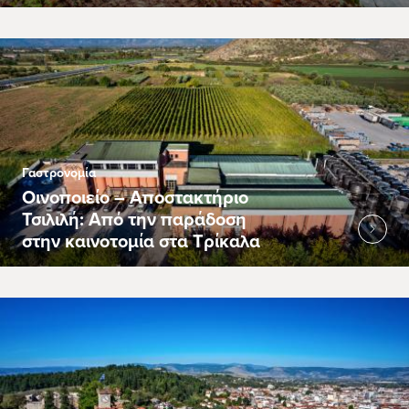
Γαστρονομία
Οινοποιείο – Αποστακτήριο
Τσιλιλή: Από την παράδοση
στην καινοτομία στα Τρίκαλα