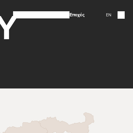
Y
Προορισμοί
Προτάσεις
Εποχές
EN
E
ικής
ν
ούρνος
ρα