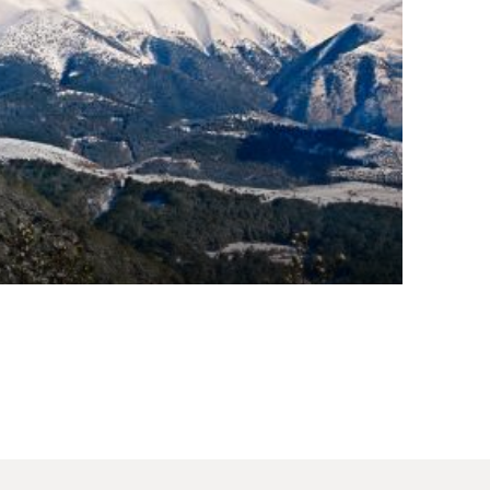
ο ήπια όψη του πιο
κτάσεις και
ρίσει το «βουνό των