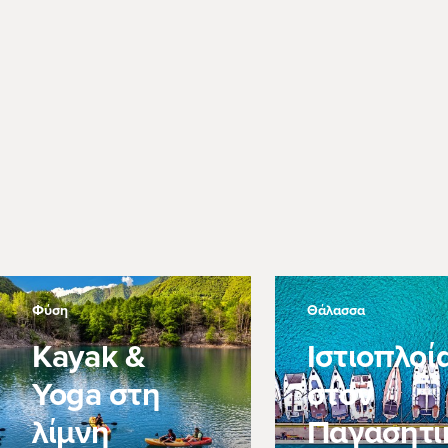
Φύση
Θάλασσα
Kayak &
Ιστιοπλοί
Yoga στη
στον
λίμνη
Παγασητι