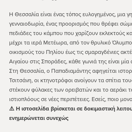
Μουζάκι
Η Θεσσαλία είναι ένας τόπος ευλογημένος, μια γη
Σοφάδες
γενναιοδωρία, ένας προορισμός που θρέφει σώμα
πεδιάδες του κάμπου που χαρίζουν εκλεκτούς κ
μέχρι τα ιερά Μετέωρα, από τον θρυλικό Όλυμπο
οικισμούς του Πηλίου έως τις σμαραγδένιες ακτ
Αιγαίου στις Σποράδες, κάθε γωνιά της είναι μί
Στη Θεσσαλία, ο Παπαδιαμάντης αφηγείται ιστορί
Τσιτσάνη, οι κτηνοτρόφοι ανοίγουν τα σπίτια του
στέκουν φύλακες των ορειβατών και το αεράκι τ
ιστιοπλόους σε νέες περιπέτειες. Εσείς, ποιο μο
⚠️ Η ιστοσελίδα βρίσκεται σε δοκιμαστική λειτο
ενημερώνεται συνεχώς