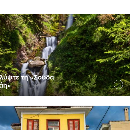
λύψτε τη «Σούδα
άη»