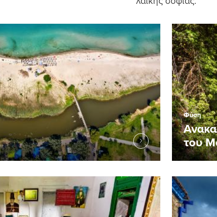
λαϊκής σοφίας.
Φύση
Ανακα
του Μ