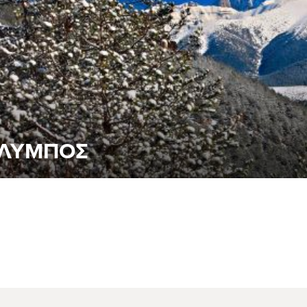
ΛΥΜΠΟΣ
εσσαλική πλευρά του Ολύμπου αποκαλύπτει μια διαφορετική, πι
ληματικού βουνού της Ελλάδας. Ανάμεσα σε κορυφές, πεδινές ε
αδοσιακούς οικισμούς, ο επισκέπτης έχει τη δυνατότητα να γνω
ν» με τρόπο αυθεντικό και ουσιαστικό.
άντοτε
ΟΛΥΜΠΟΣ - Η Ήρεμη Δύναμη της Θεσσαλίας
ε Περισσότερα