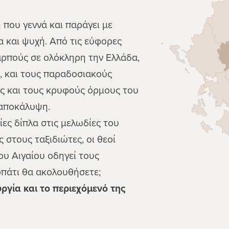
Κανάλια
Ρεντίνα
 που γεννά και παράγει με
Βυζίτσα
 και ψυχή. Από τις εύφορες
Νταμούχαρη
αρπούς σε ολόκληρη την Ελλάδα,
Κεραμίδι
, και τους παραδοσιακούς
Μηλιές
ές και τους κρυφούς όρμους του
Τσαγκαράδα
α αποκάλυψη.
Χαλίκι
ες δίπλα στις μελωδίες του
ς στους ταξιδιώτες, οι θεοί
ου Αιγαίου οδηγεί τους
νοπάτι θα ακολουθήσετε;
υργία και το περιεχόμενό της