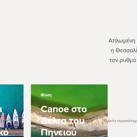
Απλωμένη 
η Θεσσαλί
τον ρυθμό 
Φύση
α
Canoe στο
Δέλτα του
Δείτε περισσότερ
κό
Πηνειού