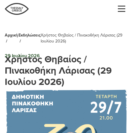
Παράκαμψη
προς
το
κυρίως
περιεχόμενο
Αρχική
Εκδηλώσεις
Χρήστος Θηβαίος / Πινακοθήκη Λάρισας (29
Breadcrumb
Ιουλίου 2026)
Χρήστος Θηβαίος /
29 Ιουλίου 2026
Πινακοθήκη Λάρισας (29
Ιουλίου 2026)