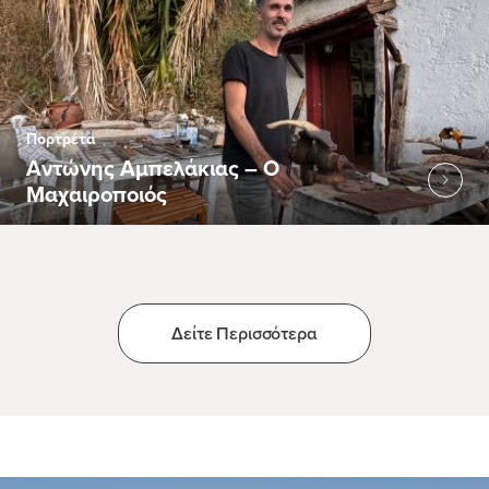
Πορτρέτα
Αντώνης Αμπελάκιας – Ο
Μαχαιροποιός
Δείτε Περισσότερα