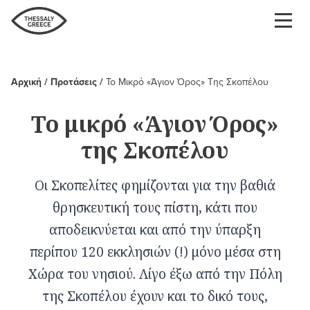
Παράκαμψη
προς
το
κυρίως
περιεχόμενο
Αρχική
Προτάσεις
Το Μικρό «Άγιον Όρος» Της Σκοπέλου
Breadcrumb
Το μικρό «Άγιον Όρος»
της Σκοπέλου
Οι Σκοπελίτες φημίζονται για την βαθιά
θρησκευτική τους πίστη, κάτι που
αποδεικνύεται και από την ύπαρξη
περίπου 120 εκκλησιών (!) μόνο μέσα στη
Χώρα του νησιού. Λίγο έξω από την Πόλη
της Σκοπέλου έχουν και το δικό τους,