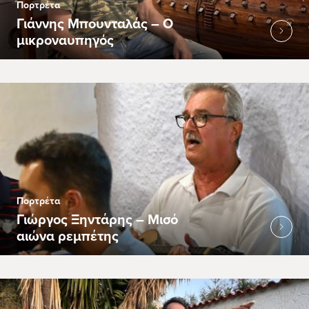
Πορτρέτα
Γιάννης Μπουνταλάς – Ο
μικροναυπηγός
Πορτρέτα
Γιώργος Ξηντάρης – Μισό
αιώνα ρεμπέτης