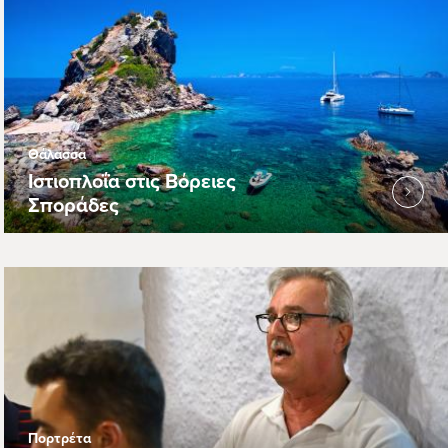
Θάλασσα
Ιστιοπλοΐα στις Βόρειες
Σποράδες
Πορτρέτα