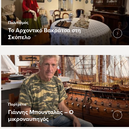
Πολιτισμός
Το Αρχοντικό Βακράτσα στη
Σκόπελο
Πορτρέτα
Γιάννης Μπουνταλάς – Ο
μικροναυπηγός