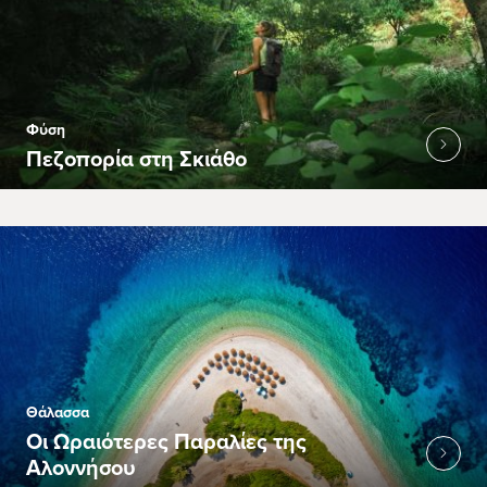
Φύση
Πεζοπορία στη Σκιάθο
Θάλασσα
Οι Ωραιότερες Παραλίες της
Αλοννήσου