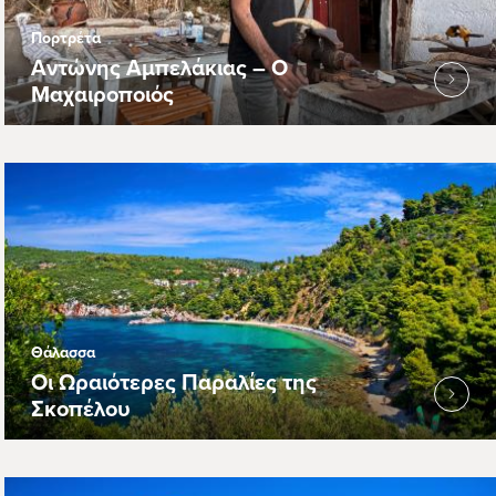
Πορτρέτα
Αντώνης Αμπελάκιας – Ο
Μαχαιροποιός
Θάλασσα
Οι Ωραιότερες Παραλίες της
Σκοπέλου