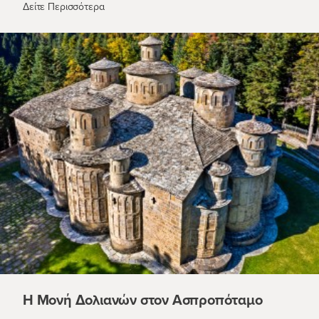
Μονή Αγίου Στεφάνου - Η «φιλόξενη»
Δείτε Περισσότερα
Η Μονή Δολιανών στον Ασπροπόταμο