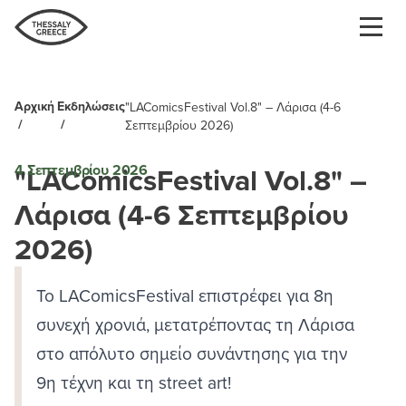
Παράκαμψη
προς
το
κυρίως
περιεχόμενο
Αρχική
Εκδηλώσεις
"LAComicsFestival Vol.8" – Λάρισα (4-6
Breadcrumb
Σεπτεμβρίου 2026)
"LAComicsFestival Vol.8" –
4 Σεπτεμβρίου 2026
Λάρισα (4-6 Σεπτεμβρίου
2026)
Το LAComicsFestival επιστρέφει για 8η
συνεχή χρονιά, μετατρέποντας τη Λάρισα
στο απόλυτο σημείο συνάντησης για την
9η τέχνη και τη street art!